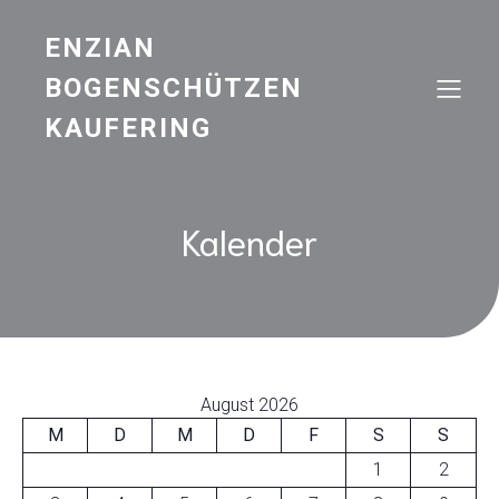
ENZIAN
BOGENSCHÜTZEN
KAUFERING
Kalender
August 2026
M
D
M
D
F
S
S
1
2